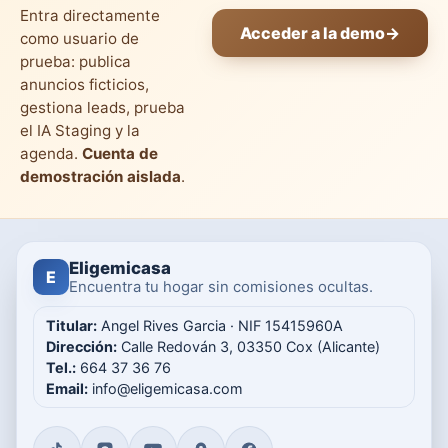
Entra directamente
Acceder a la demo
→
como usuario de
prueba: publica
anuncios ficticios,
gestiona leads, prueba
el IA Staging y la
agenda.
Cuenta de
demostración aislada
.
Eligemicasa
E
Encuentra tu hogar sin comisiones ocultas.
Titular:
Angel Rives Garcia · NIF 15415960A
Dirección:
Calle Redován 3, 03350 Cox (Alicante)
Tel.:
664 37 36 76
Email:
info@eligemicasa.com