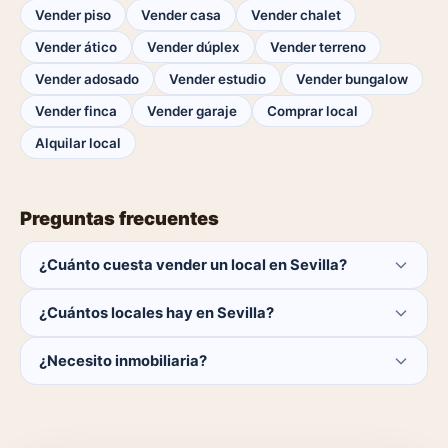
Vender piso
Vender casa
Vender chalet
Vender ático
Vender dúplex
Vender terreno
Vender adosado
Vender estudio
Vender bungalow
Vender finca
Vender garaje
Comprar local
Alquilar local
Preguntas frecuentes
¿Cuánto cuesta vender un local en Sevilla?
Publicar es gratis. Solo pagas el 1% del precio si se
¿Cuántos locales hay en Sevilla?
cierra la venta.
Actualmente hay 0 locales disponibles en Sevilla. El
¿Necesito inmobiliaria?
catálogo se actualiza a diario.
No. Puedes publicar tú mismo con herramientas
profesionales gratuitas o dejar que un agente local se
encargue.