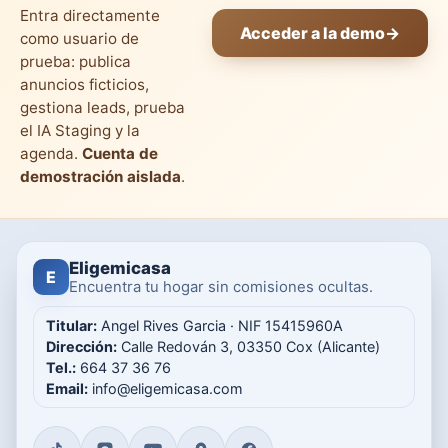
Entra directamente
Acceder a la demo
→
como usuario de
prueba: publica
anuncios ficticios,
gestiona leads, prueba
el IA Staging y la
agenda.
Cuenta de
demostración aislada
.
Eligemicasa
E
Encuentra tu hogar sin comisiones ocultas.
Titular:
Angel Rives Garcia · NIF 15415960A
Dirección:
Calle Redován 3, 03350 Cox (Alicante)
Tel.:
664 37 36 76
Email:
info@eligemicasa.com