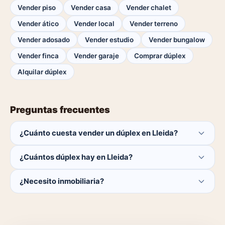
Vender piso
Vender casa
Vender chalet
Vender ático
Vender local
Vender terreno
Vender adosado
Vender estudio
Vender bungalow
Vender finca
Vender garaje
Comprar dúplex
Alquilar dúplex
Preguntas frecuentes
¿Cuánto cuesta vender un dúplex en Lleida?
Publicar es gratis. Solo pagas el 1% del precio si se
¿Cuántos dúplex hay en Lleida?
cierra la venta.
Actualmente hay 0 dúplex disponibles en Lleida. El
¿Necesito inmobiliaria?
catálogo se actualiza a diario.
No. Puedes publicar tú mismo con herramientas
profesionales gratuitas o dejar que un agente local se
encargue.